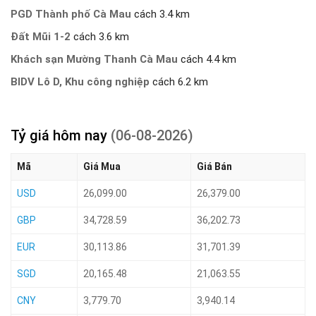
PGD Thành phố Cà Mau
cách 3.4 km
Đất Mũi 1-2
cách 3.6 km
Khách sạn Mường Thanh Cà Mau
cách 4.4 km
BIDV Lô D, Khu công nghiệp
cách 6.2 km
Tỷ giá hôm nay
(06-08-2026)
Mã
Giá Mua
Giá Bán
USD
26,099.00
26,379.00
GBP
34,728.59
36,202.73
EUR
30,113.86
31,701.39
SGD
20,165.48
21,063.55
CNY
3,779.70
3,940.14