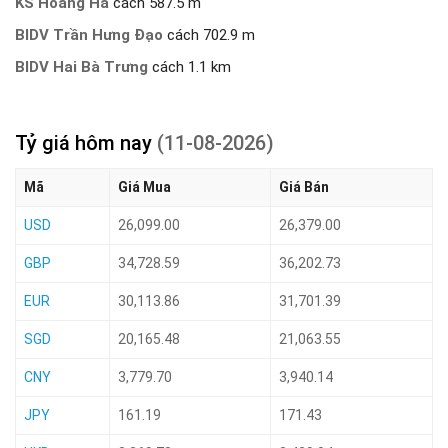
KS Hoàng Hà
cách 587.5 m
BIDV Trần Hưng Đạo
cách 702.9 m
BIDV Hai Bà Trưng
cách 1.1 km
Tỷ giá hôm nay
(11-08-2026)
Mã
Giá Mua
Giá Bán
USD
26,099.00
26,379.00
GBP
34,728.59
36,202.73
EUR
30,113.86
31,701.39
SGD
20,165.48
21,063.55
CNY
3,779.70
3,940.14
JPY
161.19
171.43