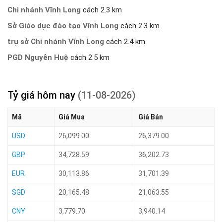
Chi nhánh Vĩnh Long
cách 2.3 km
Sở Giáo dục đào tạo Vĩnh Long
cách 2.3 km
trụ sở Chi nhánh Vĩnh Long
cách 2.4 km
PGD Nguyễn Huệ
cách 2.5 km
Tỷ giá hôm nay
(11-08-2026)
Mã
Giá Mua
Giá Bán
USD
26,099.00
26,379.00
GBP
34,728.59
36,202.73
EUR
30,113.86
31,701.39
SGD
20,165.48
21,063.55
CNY
3,779.70
3,940.14