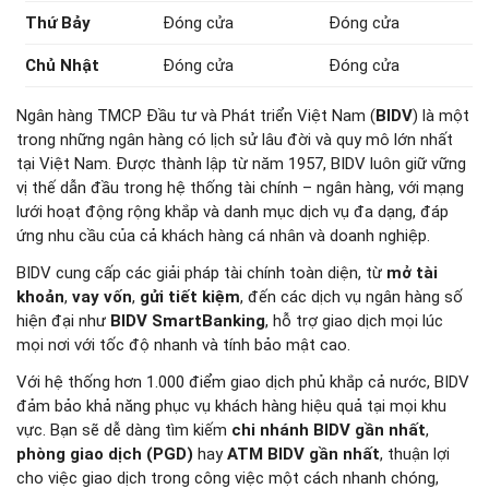
Thứ Bảy
Đóng cửa
Đóng cửa
Chủ Nhật
Đóng cửa
Đóng cửa
Ngân hàng TMCP Đầu tư và Phát triển Việt Nam (
BIDV
) là một
trong những ngân hàng có lịch sử lâu đời và quy mô lớn nhất
tại Việt Nam. Được thành lập từ năm 1957, BIDV luôn giữ vững
vị thế dẫn đầu trong hệ thống tài chính – ngân hàng, với mạng
lưới hoạt động rộng khắp và danh mục dịch vụ đa dạng, đáp
ứng nhu cầu của cả khách hàng cá nhân và doanh nghiệp.
BIDV cung cấp các giải pháp tài chính toàn diện, từ
mở tài
khoản
,
vay vốn
,
gửi tiết kiệm
, đến các dịch vụ ngân hàng số
hiện đại như
BIDV SmartBanking
, hỗ trợ giao dịch mọi lúc
mọi nơi với tốc độ nhanh và tính bảo mật cao.
Với hệ thống hơn 1.000 điểm giao dịch phủ khắp cả nước, BIDV
đảm bảo khả năng phục vụ khách hàng hiệu quả tại mọi khu
vực. Bạn sẽ dễ dàng tìm kiếm
chi nhánh BIDV gần nhất
,
phòng giao dịch (PGD)
hay
ATM BIDV gần nhất
, thuận lợi
cho việc giao dịch trong công việc một cách nhanh chóng,