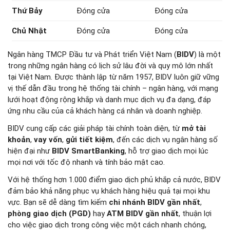
Thứ Bảy
Đóng cửa
Đóng cửa
Chủ Nhật
Đóng cửa
Đóng cửa
Ngân hàng TMCP Đầu tư và Phát triển Việt Nam (
BIDV
) là một
trong những ngân hàng có lịch sử lâu đời và quy mô lớn nhất
tại Việt Nam. Được thành lập từ năm 1957, BIDV luôn giữ vững
vị thế dẫn đầu trong hệ thống tài chính – ngân hàng, với mạng
lưới hoạt động rộng khắp và danh mục dịch vụ đa dạng, đáp
ứng nhu cầu của cả khách hàng cá nhân và doanh nghiệp.
BIDV cung cấp các giải pháp tài chính toàn diện, từ
mở tài
khoản
,
vay vốn
,
gửi tiết kiệm
, đến các dịch vụ ngân hàng số
hiện đại như
BIDV SmartBanking
, hỗ trợ giao dịch mọi lúc
mọi nơi với tốc độ nhanh và tính bảo mật cao.
Với hệ thống hơn 1.000 điểm giao dịch phủ khắp cả nước, BIDV
đảm bảo khả năng phục vụ khách hàng hiệu quả tại mọi khu
vực. Bạn sẽ dễ dàng tìm kiếm
chi nhánh BIDV gần nhất
,
phòng giao dịch (PGD)
hay
ATM BIDV gần nhất
, thuận lợi
cho việc giao dịch trong công việc một cách nhanh chóng,