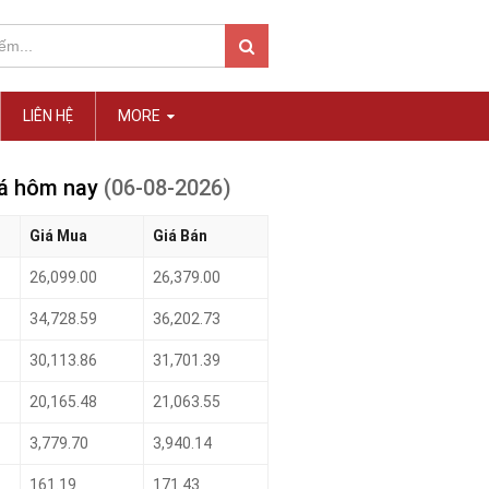
LIÊN HỆ
MORE
iá hôm nay
(06-08-2026)
Giá Mua
Giá Bán
26,099.00
26,379.00
34,728.59
36,202.73
30,113.86
31,701.39
20,165.48
21,063.55
3,779.70
3,940.14
161.19
171.43