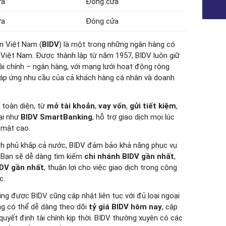
ửa
Đóng cửa
ửa
Đóng cửa
n Việt Nam (
BIDV
) là một trong những ngân hàng có
ại Việt Nam. Được thành lập từ năm 1957, BIDV luôn giữ
ài chính – ngân hàng, với mạng lưới hoạt động rộng
đáp ứng nhu cầu của cả khách hàng cá nhân và doanh
 toàn diện, từ
mở tài khoản
,
vay vốn
,
gửi tiết kiệm
,
ại như
BIDV SmartBanking
, hỗ trợ giao dịch mọi lúc
 mật cao.
ch phủ khắp cả nước, BIDV đảm bảo khả năng phục vụ
. Bạn sẽ dễ dàng tìm kiếm
chi nhánh BIDV gần nhất
,
DV gần nhất
, thuận lợi cho việc giao dịch trong công
c.
ng được BIDV cũng cập nhật liên tục với đủ loại ngoại
ng có thể dễ dàng theo dõi
tỷ giá BIDV hôm nay
, cập
quyết định tài chính kịp thời. BIDV thường xuyên có các