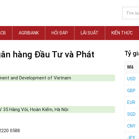
ACB
AGRIBANK
HỎI ĐÁP
LÃI SUẤT
KIẾN THỨC
gân hàng Đầu Tư và Phát
Tỷ g
Mã
ment and Development of Vietnam
USD
GBP
EUR
 35 Hàng Vôi, Hoàn Kiếm, Hà Nội
SGD
CNY
2220 0588
JPY