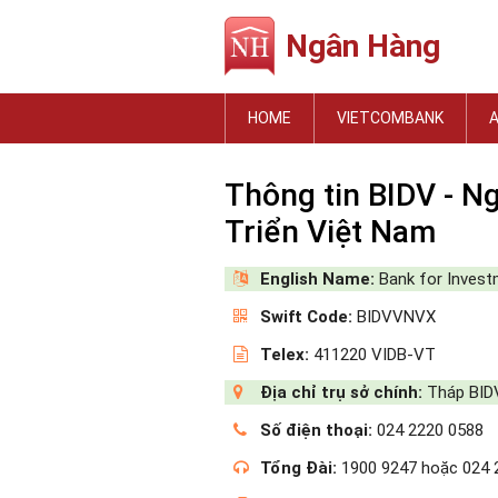
Ngân Hàng
HOME
VIETCOMBANK
Thông tin BIDV - N
Triển Việt Nam
English Name:
Bank for Invest
Swift Code:
BIDVVNVX
Telex:
411220 VIDB-VT
Địa chỉ trụ sở chính:
Tháp BIDV
Số điện thoại:
024 2220 0588
Tổng Đài:
1900 9247 hoặc 024 