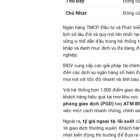
Thứ Bảy
Đóng c
Chủ Nhật
Đóng c
Ngân hàng TMCP Đầu tư và Phát triể
lịch sử lâu đời và quy mô lớn nhất t
vững vị thế dẫn đầu trong hệ thống t
khắp và danh mục dịch vụ đa dạng, 
nghiệp.
BIDV cung cấp các giải pháp tài chính
đến các dịch vụ ngân hàng số hiện đ
mọi nơi với tốc độ nhanh và tính bảo
Với hệ thống hơn 1.000 điểm giao dị
khách hàng hiệu quả tại mọi khu vực
phòng giao dịch (PGD)
hay
ATM BI
việc một cách nhanh chóng, chính xá
Ngoài ra,
tỷ giá ngoại tệ
,
lãi suất
cũ
tệ giao dịch thường xuyên. Khách hà
nhật biến động thị trường để đưa ra 