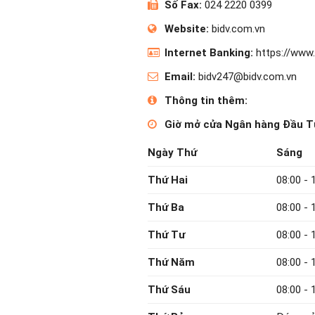
Số Fax:
024 2220 0399
Website:
bidv.com.vn
Internet Banking:
https://www.b
Email:
bidv247@bidv.com.vn
Thông tin thêm:
Giờ mở cửa Ngân hàng Đầu Tư
Ngày Thứ
Sáng
Thứ Hai
08:00 - 
Thứ Ba
08:00 - 
Thứ Tư
08:00 - 
Thứ Năm
08:00 - 
Thứ Sáu
08:00 - 