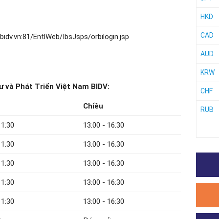
HKD
CAD
idv.vn:81/EntlWeb/IbsJsps/orbilogin.jsp
AUD
KRW
 và Phát Triển Việt Nam BIDV:
CHF
Chiều
RUB
11:30
13:00 - 16:30
11:30
13:00 - 16:30
11:30
13:00 - 16:30
11:30
13:00 - 16:30
11:30
13:00 - 16:30