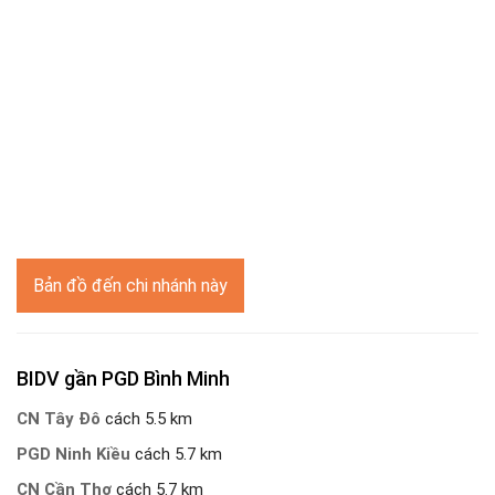
Bản đồ đến chi nhánh này
BIDV gần PGD Bình Minh
CN Tây Đô
cách 5.5 km
PGD Ninh Kiều
cách 5.7 km
CN Cần Thơ
cách 5.7 km