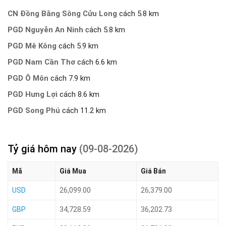
CN Đồng Bằng Sông Cửu Long
cách 5.8 km
PGD Nguyễn An Ninh
cách 5.8 km
PGD Mê Kông
cách 5.9 km
PGD Nam Cần Thơ
cách 6.6 km
PGD Ô Môn
cách 7.9 km
PGD Hưng Lợi
cách 8.6 km
PGD Song Phú
cách 11.2 km
Tỷ giá hôm nay
(09-08-2026)
Mã
Giá Mua
Giá Bán
USD
26,099.00
26,379.00
GBP
34,728.59
36,202.73