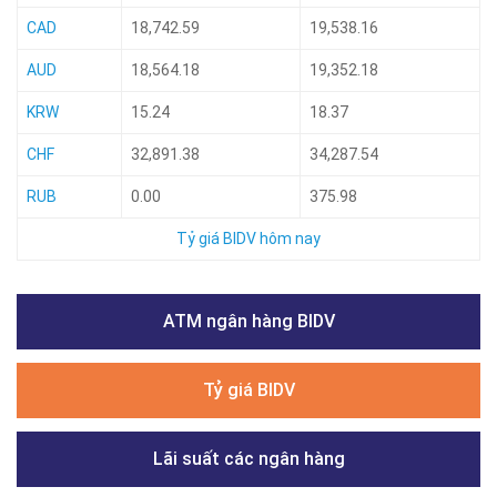
CAD
18,742.59
19,538.16
AUD
18,564.18
19,352.18
KRW
15.24
18.37
CHF
32,891.38
34,287.54
RUB
0.00
375.98
Tỷ giá BIDV hôm nay
ATM ngân hàng BIDV
Tỷ giá BIDV
Lãi suất các ngân hàng