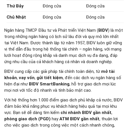
Thứ Bảy
Đóng cửa
Đóng cửa
Chủ Nhật
Đóng cửa
Đóng cửa
Ngân hàng TMCP Đầu tư và Phát triển Việt Nam (
BIDV
) là một
trong những ngân hàng có lịch sử lâu đời và quy mô lớn nhất
tại Việt Nam. Được thành lập từ năm 1957, BIDV luôn giữ vững
vị thế dẫn đầu trong hệ thống tài chính – ngân hàng, với mạng
lưới hoạt động rộng khắp và danh mục dịch vụ đa dạng, đáp
ứng nhu cầu của cả khách hàng cá nhân và doanh nghiệp.
BIDV cung cấp các giải pháp tài chính toàn diện, từ
mở tài
khoản
,
vay vốn
,
gửi tiết kiệm
, đến các dịch vụ ngân hàng số
hiện đại như
BIDV SmartBanking
, hỗ trợ giao dịch mọi lúc
mọi nơi với tốc độ nhanh và tính bảo mật cao.
Với hệ thống hơn 1.000 điểm giao dịch phủ khắp cả nước, BIDV
đảm bảo khả năng phục vụ khách hàng hiệu quả tại mọi khu
vực. Bạn sẽ dễ dàng tìm kiếm
chi nhánh BIDV gần nhất
,
phòng giao dịch (PGD)
hay
ATM BIDV gần nhất
, thuận lợi
cho việc giao dịch trong công việc một cách nhanh chóng,