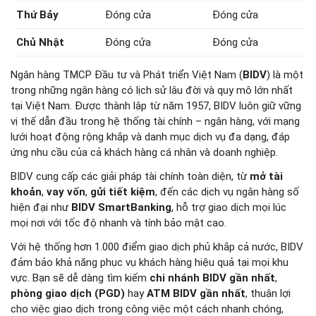
Thứ Bảy
Đóng cửa
Đóng cửa
Chủ Nhật
Đóng cửa
Đóng cửa
Ngân hàng TMCP Đầu tư và Phát triển Việt Nam (
BIDV
) là một
trong những ngân hàng có lịch sử lâu đời và quy mô lớn nhất
tại Việt Nam. Được thành lập từ năm 1957, BIDV luôn giữ vững
vị thế dẫn đầu trong hệ thống tài chính – ngân hàng, với mạng
lưới hoạt động rộng khắp và danh mục dịch vụ đa dạng, đáp
ứng nhu cầu của cả khách hàng cá nhân và doanh nghiệp.
BIDV cung cấp các giải pháp tài chính toàn diện, từ
mở tài
khoản
,
vay vốn
,
gửi tiết kiệm
, đến các dịch vụ ngân hàng số
hiện đại như
BIDV SmartBanking
, hỗ trợ giao dịch mọi lúc
mọi nơi với tốc độ nhanh và tính bảo mật cao.
Với hệ thống hơn 1.000 điểm giao dịch phủ khắp cả nước, BIDV
đảm bảo khả năng phục vụ khách hàng hiệu quả tại mọi khu
vực. Bạn sẽ dễ dàng tìm kiếm
chi nhánh BIDV gần nhất
,
phòng giao dịch (PGD)
hay
ATM BIDV gần nhất
, thuận lợi
cho việc giao dịch trong công việc một cách nhanh chóng,