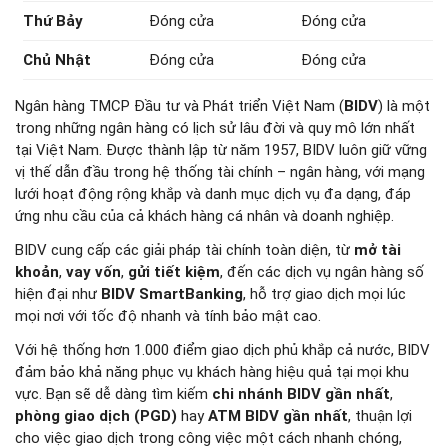
Thứ Bảy
Đóng cửa
Đóng cửa
Chủ Nhật
Đóng cửa
Đóng cửa
Ngân hàng TMCP Đầu tư và Phát triển Việt Nam (
BIDV
) là một
trong những ngân hàng có lịch sử lâu đời và quy mô lớn nhất
tại Việt Nam. Được thành lập từ năm 1957, BIDV luôn giữ vững
vị thế dẫn đầu trong hệ thống tài chính – ngân hàng, với mạng
lưới hoạt động rộng khắp và danh mục dịch vụ đa dạng, đáp
ứng nhu cầu của cả khách hàng cá nhân và doanh nghiệp.
BIDV cung cấp các giải pháp tài chính toàn diện, từ
mở tài
khoản
,
vay vốn
,
gửi tiết kiệm
, đến các dịch vụ ngân hàng số
hiện đại như
BIDV SmartBanking
, hỗ trợ giao dịch mọi lúc
mọi nơi với tốc độ nhanh và tính bảo mật cao.
Với hệ thống hơn 1.000 điểm giao dịch phủ khắp cả nước, BIDV
đảm bảo khả năng phục vụ khách hàng hiệu quả tại mọi khu
vực. Bạn sẽ dễ dàng tìm kiếm
chi nhánh BIDV gần nhất
,
phòng giao dịch (PGD)
hay
ATM BIDV gần nhất
, thuận lợi
cho việc giao dịch trong công việc một cách nhanh chóng,