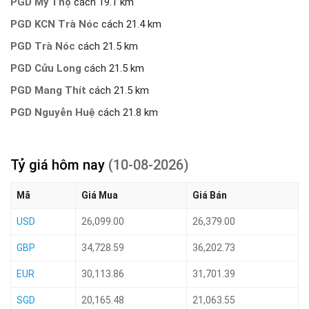
PGD Mỹ Thọ
cách 19.1 km
PGD KCN Trà Nóc
cách 21.4 km
PGD Trà Nóc
cách 21.5 km
PGD Cửu Long
cách 21.5 km
PGD Mang Thít
cách 21.5 km
PGD Nguyễn Huệ
cách 21.8 km
Tỷ giá hôm nay
(10-08-2026)
Mã
Giá Mua
Giá Bán
USD
26,099.00
26,379.00
GBP
34,728.59
36,202.73
EUR
30,113.86
31,701.39
SGD
20,165.48
21,063.55