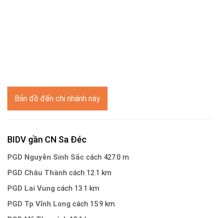
Bản đồ đến chi nhánh này
BIDV gần CN Sa Đéc
PGD Nguyễn Sinh Sắc
cách 427.0 m
PGD Châu Thành
cách 12.1 km
PGD Lai Vung
cách 13.1 km
PGD Tp Vĩnh Long
cách 15.9 km