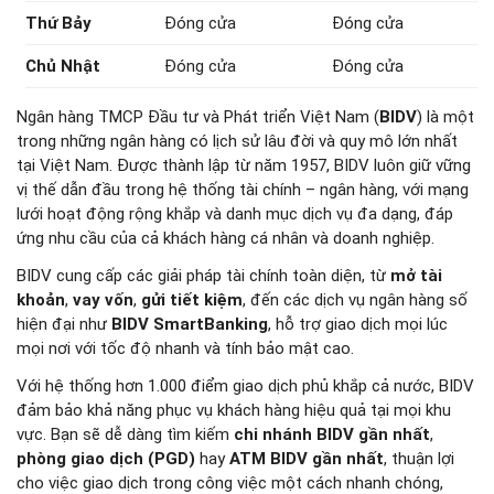
Thứ Bảy
Đóng cửa
Đóng cửa
Chủ Nhật
Đóng cửa
Đóng cửa
Ngân hàng TMCP Đầu tư và Phát triển Việt Nam (
BIDV
) là một
trong những ngân hàng có lịch sử lâu đời và quy mô lớn nhất
tại Việt Nam. Được thành lập từ năm 1957, BIDV luôn giữ vững
vị thế dẫn đầu trong hệ thống tài chính – ngân hàng, với mạng
lưới hoạt động rộng khắp và danh mục dịch vụ đa dạng, đáp
ứng nhu cầu của cả khách hàng cá nhân và doanh nghiệp.
BIDV cung cấp các giải pháp tài chính toàn diện, từ
mở tài
khoản
,
vay vốn
,
gửi tiết kiệm
, đến các dịch vụ ngân hàng số
hiện đại như
BIDV SmartBanking
, hỗ trợ giao dịch mọi lúc
mọi nơi với tốc độ nhanh và tính bảo mật cao.
Với hệ thống hơn 1.000 điểm giao dịch phủ khắp cả nước, BIDV
đảm bảo khả năng phục vụ khách hàng hiệu quả tại mọi khu
vực. Bạn sẽ dễ dàng tìm kiếm
chi nhánh BIDV gần nhất
,
phòng giao dịch (PGD)
hay
ATM BIDV gần nhất
, thuận lợi
cho việc giao dịch trong công việc một cách nhanh chóng,