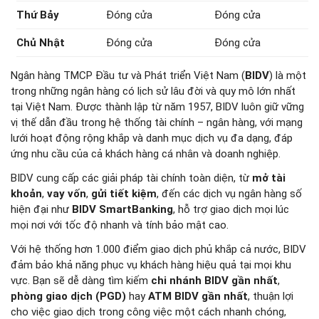
Thứ Bảy
Đóng cửa
Đóng cửa
Chủ Nhật
Đóng cửa
Đóng cửa
Ngân hàng TMCP Đầu tư và Phát triển Việt Nam (
BIDV
) là một
trong những ngân hàng có lịch sử lâu đời và quy mô lớn nhất
tại Việt Nam. Được thành lập từ năm 1957, BIDV luôn giữ vững
vị thế dẫn đầu trong hệ thống tài chính – ngân hàng, với mạng
lưới hoạt động rộng khắp và danh mục dịch vụ đa dạng, đáp
ứng nhu cầu của cả khách hàng cá nhân và doanh nghiệp.
BIDV cung cấp các giải pháp tài chính toàn diện, từ
mở tài
khoản
,
vay vốn
,
gửi tiết kiệm
, đến các dịch vụ ngân hàng số
hiện đại như
BIDV SmartBanking
, hỗ trợ giao dịch mọi lúc
mọi nơi với tốc độ nhanh và tính bảo mật cao.
Với hệ thống hơn 1.000 điểm giao dịch phủ khắp cả nước, BIDV
đảm bảo khả năng phục vụ khách hàng hiệu quả tại mọi khu
vực. Bạn sẽ dễ dàng tìm kiếm
chi nhánh BIDV gần nhất
,
phòng giao dịch (PGD)
hay
ATM BIDV gần nhất
, thuận lợi
cho việc giao dịch trong công việc một cách nhanh chóng,