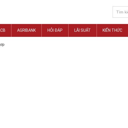
ACB
AGRIBANK
HỎI ĐÁP
LÃI SUẤT
KIẾN THỨC
Hợp