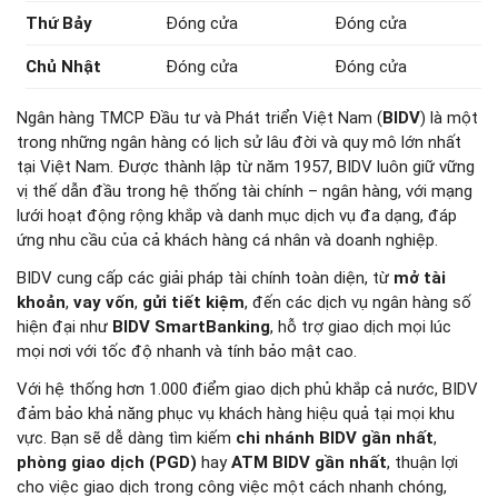
Thứ Bảy
Đóng cửa
Đóng cửa
Chủ Nhật
Đóng cửa
Đóng cửa
Ngân hàng TMCP Đầu tư và Phát triển Việt Nam (
BIDV
) là một
trong những ngân hàng có lịch sử lâu đời và quy mô lớn nhất
tại Việt Nam. Được thành lập từ năm 1957, BIDV luôn giữ vững
vị thế dẫn đầu trong hệ thống tài chính – ngân hàng, với mạng
lưới hoạt động rộng khắp và danh mục dịch vụ đa dạng, đáp
ứng nhu cầu của cả khách hàng cá nhân và doanh nghiệp.
BIDV cung cấp các giải pháp tài chính toàn diện, từ
mở tài
khoản
,
vay vốn
,
gửi tiết kiệm
, đến các dịch vụ ngân hàng số
hiện đại như
BIDV SmartBanking
, hỗ trợ giao dịch mọi lúc
mọi nơi với tốc độ nhanh và tính bảo mật cao.
Với hệ thống hơn 1.000 điểm giao dịch phủ khắp cả nước, BIDV
đảm bảo khả năng phục vụ khách hàng hiệu quả tại mọi khu
vực. Bạn sẽ dễ dàng tìm kiếm
chi nhánh BIDV gần nhất
,
phòng giao dịch (PGD)
hay
ATM BIDV gần nhất
, thuận lợi
cho việc giao dịch trong công việc một cách nhanh chóng,