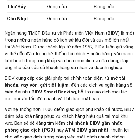
Thứ Bảy
Đóng cửa
Đóng cửa
Chủ Nhật
Đóng cửa
Đóng cửa
Ngân hàng TMCP Đầu tư và Phát triển Việt Nam (
BIDV
) là một
trong những ngân hàng có lịch sử lâu đời và quy mô lớn nhất
tại Việt Nam. Được thành lập từ năm 1957, BIDV luôn giữ vững
vị thế dẫn đầu trong hệ thống tài chính – ngân hàng, với mạng
lưới hoạt động rộng khắp và danh mục dịch vụ đa dạng, đáp
ứng nhu cầu của cả khách hàng cá nhân và doanh nghiệp.
BIDV cung cấp các giải pháp tài chính toàn diện, từ
mở tài
khoản
,
vay vốn
,
gửi tiết kiệm
, đến các dịch vụ ngân hàng số
hiện đại như
BIDV SmartBanking
, hỗ trợ giao dịch mọi lúc
mọi nơi với tốc độ nhanh và tính bảo mật cao.
Với hệ thống hơn 1.000 điểm giao dịch phủ khắp cả nước, BIDV
đảm bảo khả năng phục vụ khách hàng hiệu quả tại mọi khu
vực. Bạn sẽ dễ dàng tìm kiếm
chi nhánh BIDV gần nhất
,
phòng giao dịch (PGD)
hay
ATM BIDV gần nhất
, thuận lợi
cho việc giao dịch trong công việc một cách nhanh chóng,