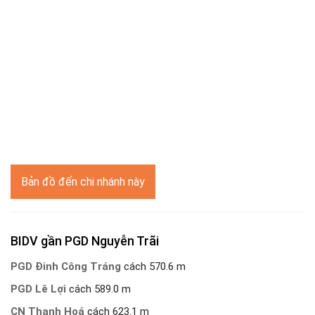
Bản đồ đến chi nhánh này
BIDV gần PGD Nguyễn Trãi
PGD Đinh Công Tráng
cách 570.6 m
PGD Lê Lợi
cách 589.0 m
CN Thanh Hoá
cách 623.1 m