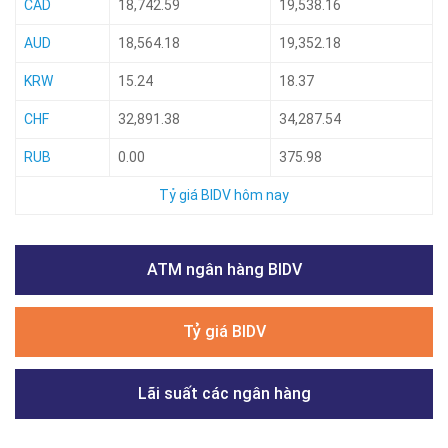
CAD
18,742.59
19,538.16
AUD
18,564.18
19,352.18
KRW
15.24
18.37
CHF
32,891.38
34,287.54
RUB
0.00
375.98
Tỷ giá BIDV hôm nay
ATM ngân hàng BIDV
Tỷ giá BIDV
Lãi suất các ngân hàng